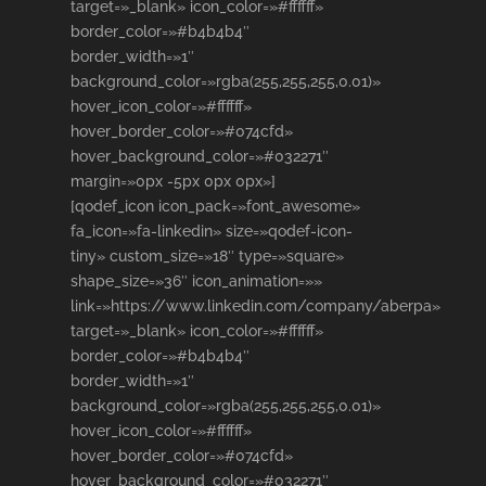
target=»_blank» icon_color=»#ffffff»
border_color=»#b4b4b4″
border_width=»1″
background_color=»rgba(255,255,255,0.01)»
hover_icon_color=»#ffffff»
hover_border_color=»#074cfd»
hover_background_color=»#032271″
margin=»0px -5px 0px 0px»]
[qodef_icon icon_pack=»font_awesome»
fa_icon=»fa-linkedin» size=»qodef-icon-
tiny» custom_size=»18″ type=»square»
shape_size=»36″ icon_animation=»»
link=»https://www.linkedin.com/company/aberpa»
target=»_blank» icon_color=»#ffffff»
border_color=»#b4b4b4″
border_width=»1″
background_color=»rgba(255,255,255,0.01)»
hover_icon_color=»#ffffff»
hover_border_color=»#074cfd»
hover_background_color=»#032271″