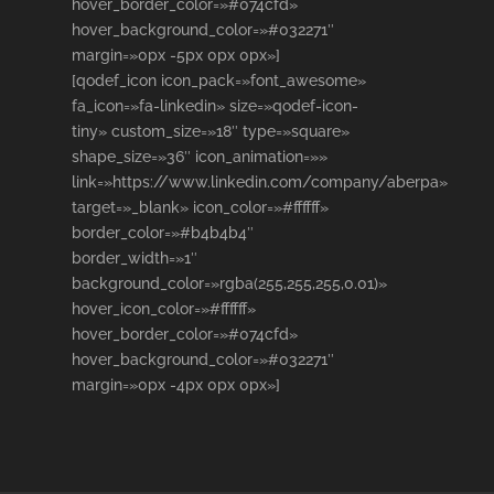
hover_border_color=»#074cfd»
hover_background_color=»#032271″
margin=»0px -5px 0px 0px»]
[qodef_icon icon_pack=»font_awesome»
fa_icon=»fa-linkedin» size=»qodef-icon-
tiny» custom_size=»18″ type=»square»
shape_size=»36″ icon_animation=»»
link=»https://www.linkedin.com/company/aberpa»
target=»_blank» icon_color=»#ffffff»
border_color=»#b4b4b4″
border_width=»1″
background_color=»rgba(255,255,255,0.01)»
hover_icon_color=»#ffffff»
hover_border_color=»#074cfd»
hover_background_color=»#032271″
margin=»0px -4px 0px 0px»]