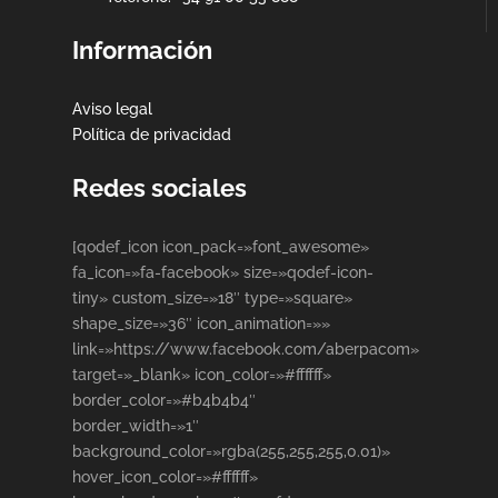
Información
Aviso legal
Política de privacidad
Redes sociales
[qodef_icon icon_pack=»font_awesome»
fa_icon=»fa-facebook» size=»qodef-icon-
tiny» custom_size=»18″ type=»square»
shape_size=»36″ icon_animation=»»
link=»https://www.facebook.com/aberpacom»
target=»_blank» icon_color=»#ffffff»
border_color=»#b4b4b4″
border_width=»1″
background_color=»rgba(255,255,255,0.01)»
hover_icon_color=»#ffffff»